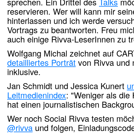
sprechen. Ein Drittel des
Talks
möc
reservieren. Wer will kann mir se
hinterlassen und ich werde versuc
Vortrags zu beantworten. Freu mich
auch einige Rivva-LeserInnen zu tr
Wolfgang Michal zeichnet auf C
detailliertes Porträt
von Rivva und 
inklusive.
Jan Schmidt und Jessica Kunert
u
Leitmedienindex
: "Weniger als die
hat einen journalistischen Backgro
Wer noch Social Rivva testen möch
@rivva
und folgen, Einladungscod