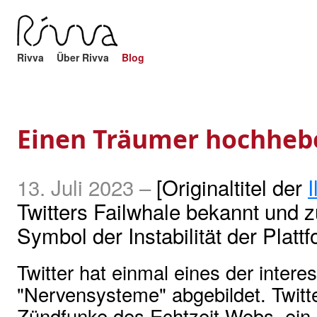
Rivva
Über Rivva
Blog
Einen Träumer hochheb
13. Juli 2023
–
[Originaltitel der
I
Twitters Failwhale bekannt und
Symbol der Instabilität der Platt
Twitter hat einmal eines der intere
"Nervensysteme" abgebildet. Twitte
Zündfunke des Echtzeit-Webs, ein n