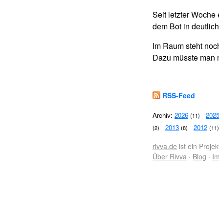
Seit letzter Woche 
dem Bot in deutlich
Im Raum steht noch
Dazu müsste man nu
RSS-Feed
Archiv:
2026
202
(11)
2013
2012
(2)
(8)
(11)
rivva.de
ist ein Proje
Über Rivva
·
Blog
·
I