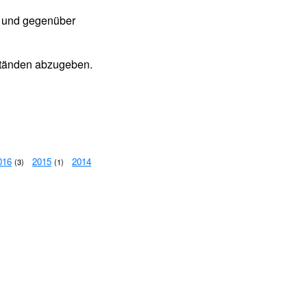
am und gegenüber
mständen abzugeben.
016
2015
2014
(3)
(1)