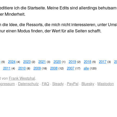
editiere ich die Startseite. Meine Edits sind allerdings behuts
er Minderheit.
 die Idee, die Ressorts, die mich nicht interessieren, unter U
r einen Modus finden, der Wert für alle Seiten schafft.
5
2024
2023
2021
2020
2019
2018
2017
2
(5)
(4)
(2)
(3)
(1)
(2)
(5)
(3)
2011
2010
2009
2008
2007
alle
(4)
(8)
(18)
(12)
(17)
(120)
kt von
Frank Westphal
.
mpressum
·
Datenschutz
·
FAQ
·
Steady
·
PayPal
·
Bluesky
·
Mastodon