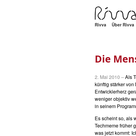
Rivva
Über Rivva
Die Men
2. Mai 2010
–
Als 
künftig stärker vo
Entwicklerherz ger
weniger objektiv w
in seinem Programm
Es scheint so, als
Techmeme früher ge
was jetzt kommt: I