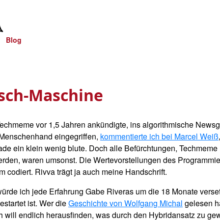
Blog
sch-Maschine
Techmeme vor 1,5 Jahren ankündigte, ins algorithmische News
n Menschenhand eingegriffen,
kommentierte ich bei Marcel Weiß
ade ein klein wenig blute. Doch alle Befürchtungen, Techmem
erden, waren umsonst. Die Wertevorstellungen des Programmie
 codiert. Rivva trägt ja auch meine Handschrift.
 würde ich jede Erfahrung Gabe Riveras um die 18 Monate verse
startet ist. Wer die
Geschichte von Wolfgang Michal
gelesen ha
ch will endlich herausfinden, was durch den Hybridansatz zu gew