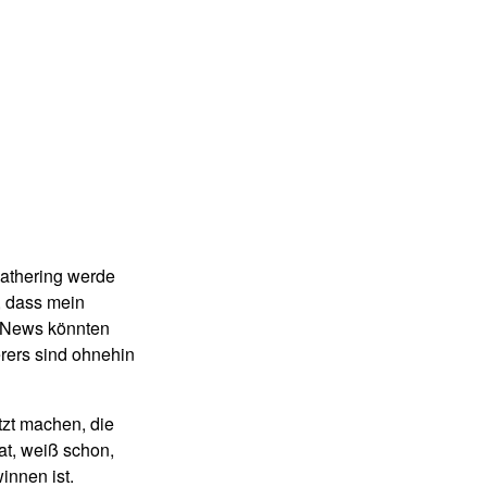
gathering werde
, dass mein
e News könnten
rers sind ohnehin
tzt machen, die
t, weiß schon,
innen ist.