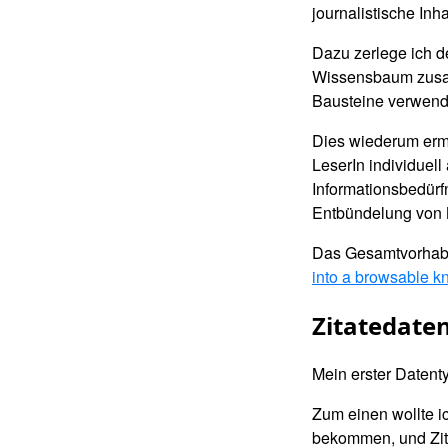
journalistische Inh
Dazu zerlege ich d
Wissensbaum zusamm
Bausteine verwende
Dies wiederum ermö
LeserIn individuel
Informationsbedürf
Entbündelung von 
Das Gesamtvorhaben
into a browsable k
Zitatedate
Mein erster Datenty
Zum einen wollte i
bekommen, und Zita