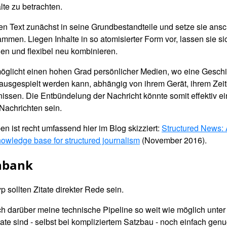
alte zu betrachten.
en Text zunächst in seine Grundbestandteile und setze sie ans
en. Liegen Inhalte in so atomisierter Form vor, lassen sie si
n und flexibel neu kombinieren.
glicht einen hohen Grad persönlicher Medien, wo eine Geschic
l ausgespielt werden kann, abhängig von ihrem Gerät, ihrem Zei
nissen. Die Entbündelung der Nachricht könnte somit effektiv ei
Nachrichten sein.
 ist recht umfassend hier im Blog skizziert:
Structured News: 
nowledge base for structured journalism
(November 2016).
nbank
p sollten Zitate direkter Rede sein.
ch darüber meine technische Pipeline so weit wie möglich unte
te sind - selbst bei kompliziertem Satzbau - noch einfach gen