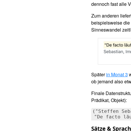
dennoch fast alle V
Zum anderen liefer
beispielsweise die 
Sinneswandel zeitl
Später
in Monat 3
w
ob jemand also etwas
Finale Datenstruktu
Prädikat, Objekt):
("Steffen Seb
 "De facto lä
Sätze & Sprac